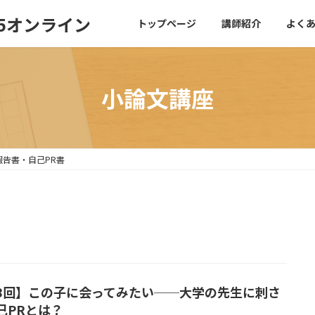
5オンライン
トップページ
講師紹介
よく
小論文講座
報告書・自己PR書
8回】この子に会ってみたい──大学の先生に刺さ
己PRとは？