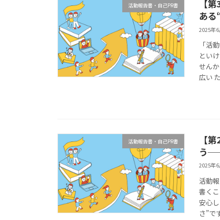
【第
活動報告書・自己PR書
ある
2025年
「活動
といけ
せんか
広い 
【第
活動報告書・自己PR書
う─
2025年
活動報
書くこ
安心し
さ”で