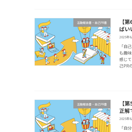
【第
活動報告書・自己PR書
ばい
2025年
「自己
も趣味
感じて
己PR
【第
活動報告書・自己PR書
正解
2025年
「自分