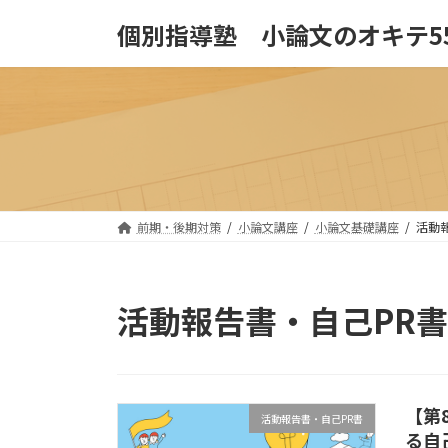
コ
ナ
個別指導塾 小論文のオキテ5
ン
ビ
テ
ゲ
ン
ー
ツ
シ
へ
ョ
ス
ン
キ
に
ッ
移
プ
動
前期・後期対策
小論文講座
小論文基礎講座
活動
活動報告書・自己PR書
【第
活動報告書・自己PR書
る自