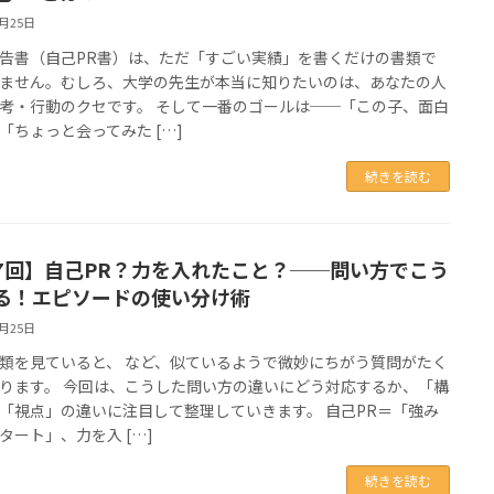
6月25日
告書（自己PR書）は、ただ「すごい実績」を書くだけの書類で
ません。むしろ、大学の先生が本当に知りたいのは、あなたの人
考・行動のクセです。 そして一番のゴールは──「この子、面白
「ちょっと会ってみた […]
続きを読む
7回】自己PR？力を入れたこと？──問い方でこう
る！エピソードの使い分け術
6月25日
類を見ていると、 など、似ているようで微妙にちがう質問がたく
ります。 今回は、こうした問い方の違いにどう対応するか、「構
「視点」の違いに注目して整理していきます。 自己PR＝「強み
タート」、力を入 […]
続きを読む