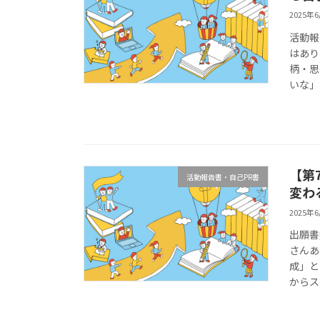
2025年
活動報
はあり
柄・思
いな」
【第
活動報告書・自己PR書
変わ
2025年
出願書
さんあ
成」と
からス