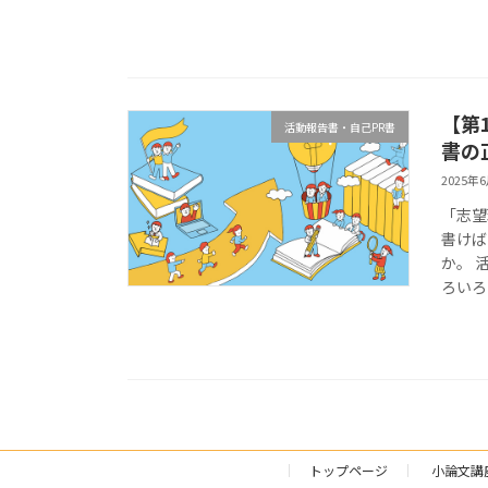
【第
活動報告書・自己PR書
書の
2025年
「志望
書けば
か。 
ろいろ
トップページ
小論文講