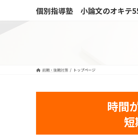
コ
ナ
個別指導塾 小論文のオキテ5
ン
ビ
テ
ゲ
ン
ー
ツ
シ
へ
ョ
ス
ン
キ
に
ッ
移
プ
動
前期・後期対策
トップページ
時間
短